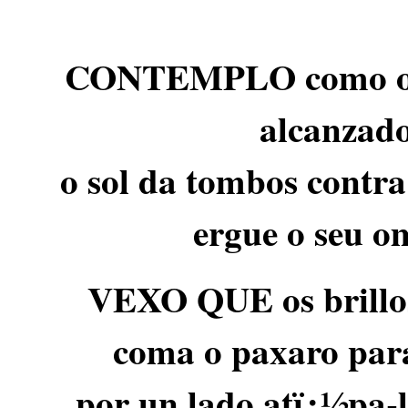
CONTEMPLO como o m
alcanzado
o sol da tombos contra
ergue o seu o
VEXO QUE os brillos
coma o paxaro para
por un lado atï¿½pa-l