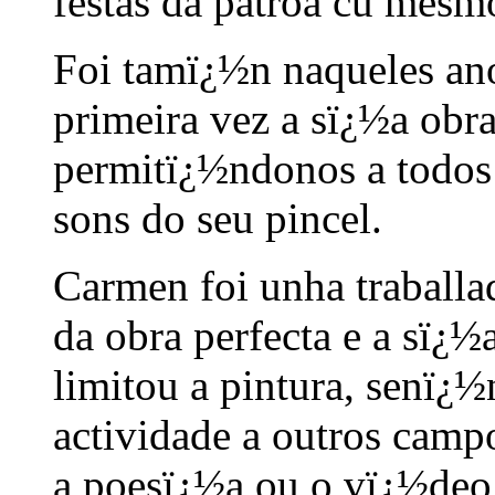
festas da patroa cu mesm
Foi tamï¿½n naqueles an
primeira vez a sï¿½a obra
permitï¿½ndonos a todos 
sons do seu pincel.
Carmen foi unha traballa
da obra perfecta e a sï¿½
limitou a pintura, senï¿
actividade a outros campo
a poesï¿½a ou o vï¿½deo,