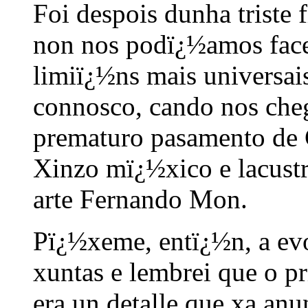
Foi despois dunha triste
non nos podï¿½amos facer
limiï¿½ns mais universais
connosco, cando nos che
prematuro pasamento de 
Xinzo mï¿½xico e lacustre
arte Fernando Mon.
Pï¿½xeme, entï¿½n, a ev
xuntas e lembrei que o pr
era un detalle que xa anu