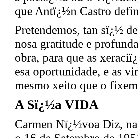
que Antï¿½n Castro defin
Pretendemos, tan sï¿½ de
nosa gratitude e profund
obra, para que as xeraciï
esa oportunidade, e as vi
mesmo xeito que o fixem
A Sï¿½a VIDA
Carmen Nï¿½voa Diz, nac
o 16 de Setembro de 1951