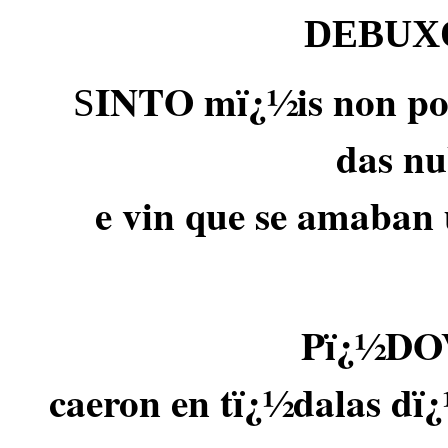
DEBUX
INTO mï¿½is non pod
S
das nu
e vin que se amaban 
Pï¿½DOV
caeron en tï¿½dalas dï