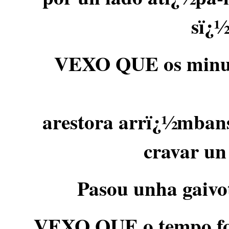
sï¿½
VEXO QUE os minuto
arestora arrï¿½mbans
cravar un 
Pasou unha gaivo
VEXO QUE o tempo fox