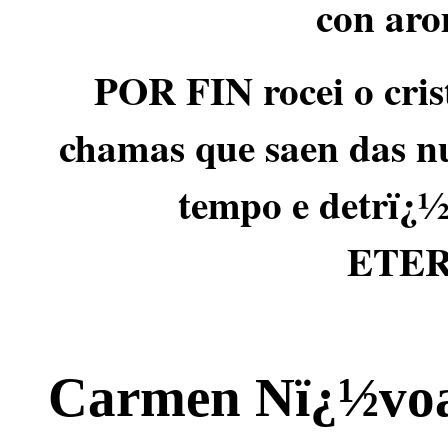
con aro
POR FIN rocei o crist
chamas que saen das n
tempo e detrï¿½
ETER
Carmen Nï¿½vo