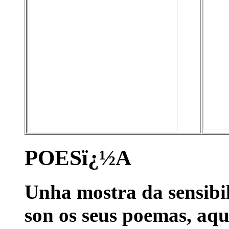
POESï¿½A
Unha mostra da sensib
son os seus poemas, aq