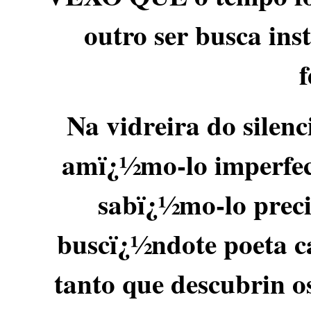
outro ser busca ins
Na vidreira do silenc
amï¿½mo-lo imperfect
sabï¿½mo-lo precis
buscï¿½ndote poeta c
tanto que descubrin 