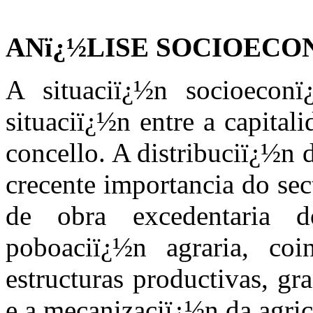
ANï¿½LISE SOCIOECO
A situaciï¿½n socioecon
situaciï¿½n entre a capital
concello. A distribuciï¿½n 
crecente importancia do sec
de obra excedentaria 
poboaciï¿½n agraria, coi
estructuras productivas, gr
e a mecanizaciï¿½n da agric