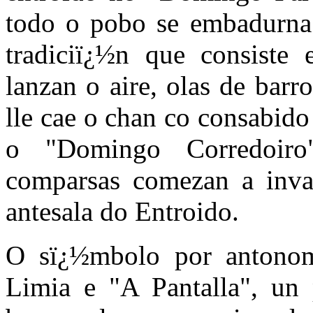
todo o pobo se embadurna 
tradiciï¿½n que consiste 
lanzan o aire, olas de bar
lle cae o chan co consabid
o "Domingo Corredoiro
comparsas comezan a invad
antesala do Entroido.
O sï¿½mbolo por antonom
Limia e "A Pantalla", un 