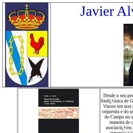
Javier A
Desde o seu po
Sinfï¿½nica de G
Vizoso ten non 
orquestra e do 
do Campo no s
maneira de c
asociaciï¿½ns 
renuncia ï¿