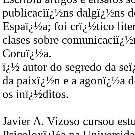
publicaciï¿½ns dalgï¿½ns do
Espaï¿½a; foi crï¿½tico lite
clases sobre comunicaciï¿½
Coruï¿½a.
ï¿½ autor do segredo da seï
da paixï¿½n e a agonï¿½a 
os inï¿½ditos.
Javier A. Vizoso cursou est
Psicoloxï¿½a na Universida