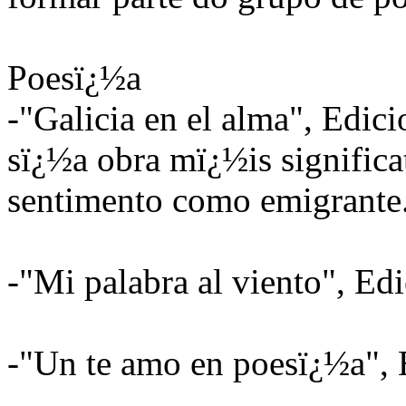
Poesï¿½a
-"Galicia en el alma", Edic
sï¿½a obra mï¿½is significat
sentimento como emigrante
-"Mi palabra al viento", Ed
-"Un te amo en poesï¿½a", 