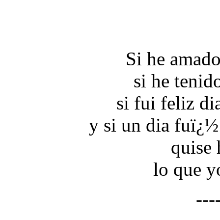
Si he amado 
si he tenido
si fui feliz di
y si un dia fuï¿
quise 
lo que yo
---