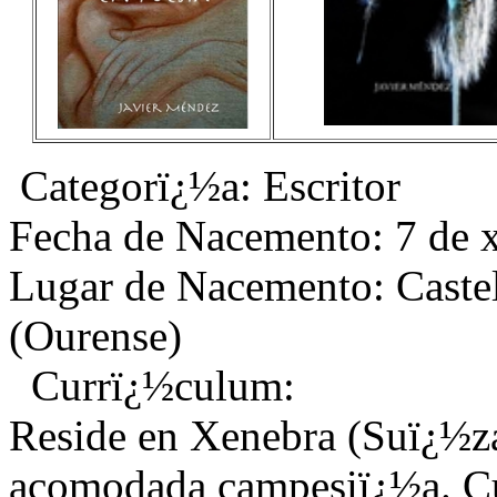
Categorï¿½a: Escritor
Fecha de Nacemento: 7 de 
Lugar de Nacemento: Caste
(Ourense)
Currï¿½culum:
Reside en Xenebra (Suï¿½za
acomodada campesiï¿½a. Cu