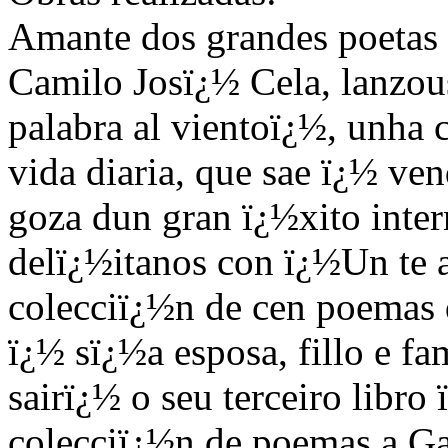
Amante dos grandes poetas 
Camilo Josï¿½ Cela, lanzo
palabra al vientoï¿½, unha
vida diaria, que sae ï¿½ ve
goza dun gran ï¿½xito inter
delï¿½itanos con ï¿½Un te
colecciï¿½n de cen poemas 
ï¿½ sï¿½a esposa, fillo e fa
sairï¿½ o seu terceiro libro
colecciï¿½n de poemas a Ga