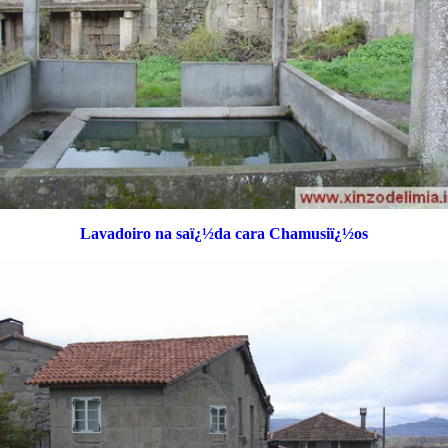
Lavadoiro na saï¿½da cara Chamusiï¿½os