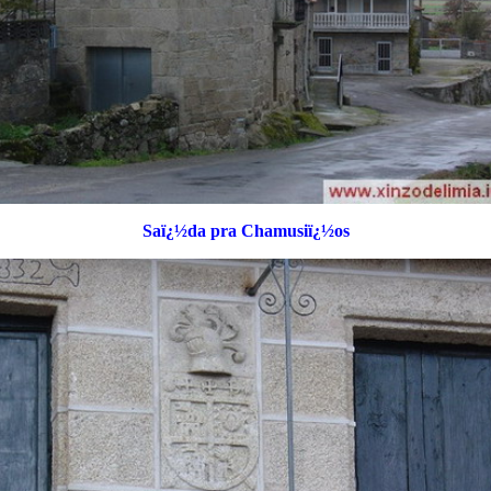
Saï¿½da pra Chamusiï¿½os