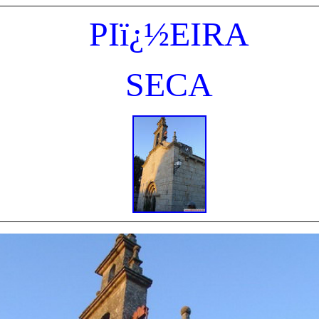
PIï¿½EIRA
SECA