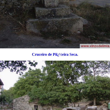
Cruceiro de Piï¿½eira Seca.