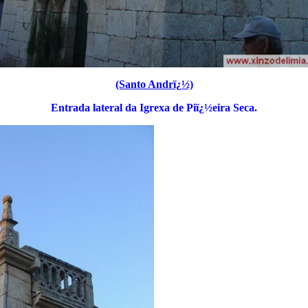
(Santo Andrï¿½)
Entrada lateral da Igrexa de Piï¿½eira Seca.