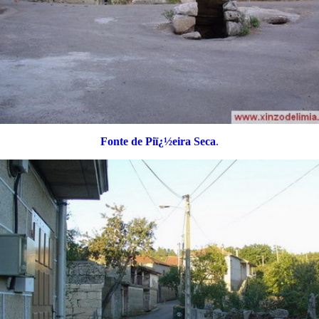
Fonte de Piï¿½eira Seca
.