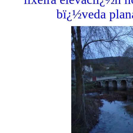
bï¿½veda plana