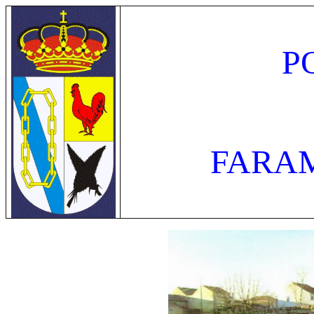
P
FARA