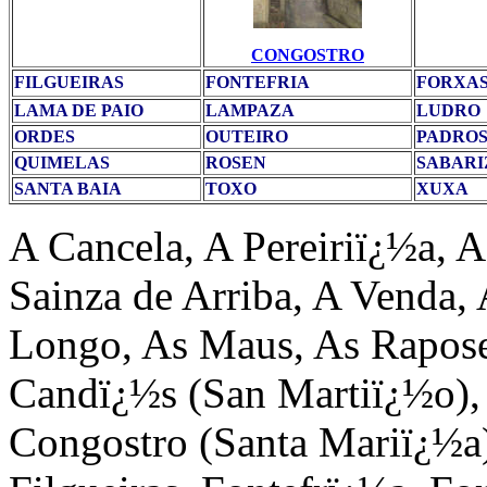
CONGOSTRO
FILGUEIRAS
FONTEFRIA
FORXA
LAMA DE PAIO
LAMPAZA
LUDRO
ORDES
OUTEIRO
PADRO
QUIMELAS
ROSEN
SABARI
SANTA BAIA
TOXO
XUXA
A Cancela, A Pereiriï¿½a, 
Sainza de Arriba, A Venda
Longo, As Maus, As Raposei
Candï¿½s (San Martiï¿½o), 
Congostro (Santa Mariï¿½a)