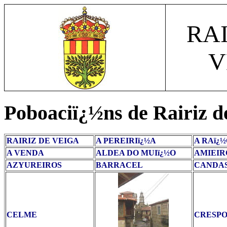
RAI
V
Poboaciï¿½ns de Rairiz d
RAIRIZ DE VEIGA
A PEREIRIï¿½A
A RAï¿
A VENDA
ALDEA DO MUIï¿½O
AMIEIR
AZYUREIROS
BARRACEL
CANDA
CELME
CRESPO