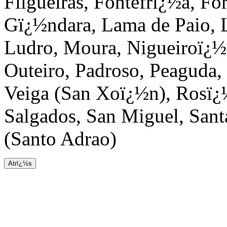
Filgueiras, Fontefrï¿½a, Fo
Gï¿½ndara, Lama de Paio, 
Ludro, Moura, Nigueiroï¿½
Outeiro, Padroso, Peaguda, 
Veiga (San Xoï¿½n), Rosï¿½
Salgados, San Miguel, Sant
(Santo Adrao)