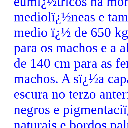
eumï¿½tricos na mon
mediolï¿½neas e tam
medio ï¿½ de 650 kg 
para os machos e a a
de 140 cm para as fe
machos. A sï¿½a cap
escura no terzo ante
negros e pigmentaciï
naturais e bordos pa