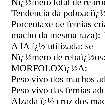
Nï¿½mero total de repro
Tendencia da poboaciï¿½
Porcentaxe de femias cri
macho da mesma raza):
A IA ï¿½ utilizada: se
Nï¿½mero de rebaï¿½os:
MORFOLOXï¿½A:
Peso vivo dos machos ad
Peso vivo das femias adu
Alzada ï¿½ cruz dos mac