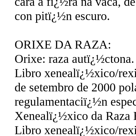
cara a fï¿½ra na vaca, de
con pitï¿½n escuro.
ORIXE DA RAZA:
Orixe: raza autï¿½ctona.
Libro xenealï¿½xico/rexi
de setembro de 2000 pol
regulamentaciï¿½n espec
Xenealï¿½xico da Raza B
Libro xenealï¿½xico/rexi