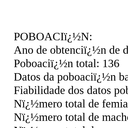
POBOACIï¿½N:
Ano de obtenciï¿½n de d
Poboaciï¿½n total: 136
Datos da poboaciï¿½n ba
Fiabilidade dos datos p
Nï¿½mero total de femia
Nï¿½mero total de macho