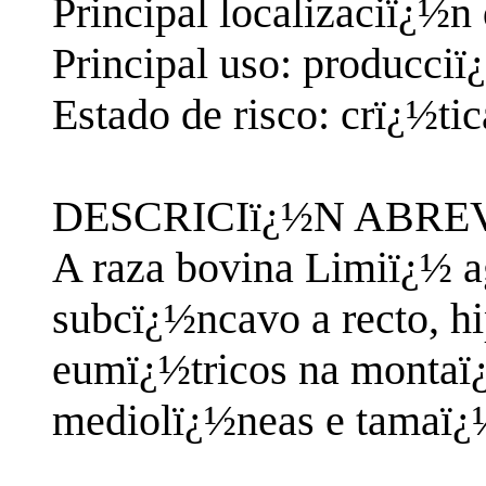
Principal localizaciï¿½n
Principal uso: producci
Estado de risco: crï¿½ti
DESCRICIï¿½N ABRE
A raza bovina Limiï¿½ a
subcï¿½ncavo a recto, hi
eumï¿½tricos na montaï
mediolï¿½neas e tamaï¿