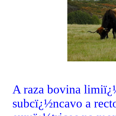
A raza bovina limiï¿
subcï¿½ncavo a recto