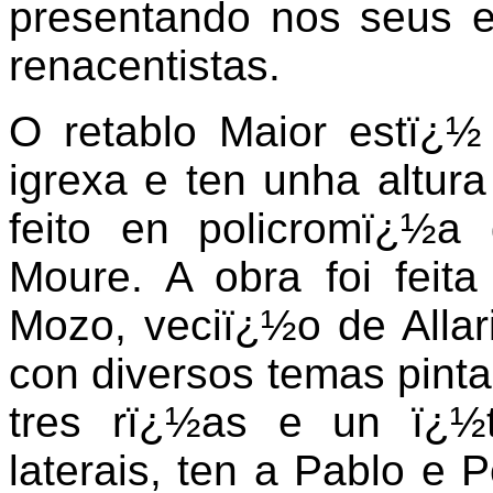
presentando nos seus e
renacentistas.
O retablo Maior estï¿½
igrexa e ten unha altur
feito en policromï¿½
Moure. A obra foi fei
Mozo, veciï¿½o de Allar
con diversos temas pinta
tres rï¿½as e un ï¿½t
laterais, ten a Pablo e P