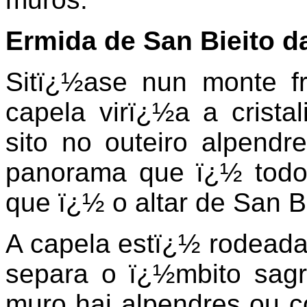
Ermida de San Bieito d
Sitï¿½ase nun monte fr
capela virï¿½a a cristal
sito no outeiro alpend
panorama que ï¿½ todo
que ï¿½ o altar de San B
A capela estï¿½ rodead
separa o ï¿½mbito sagr
muro hai alpendres ou c