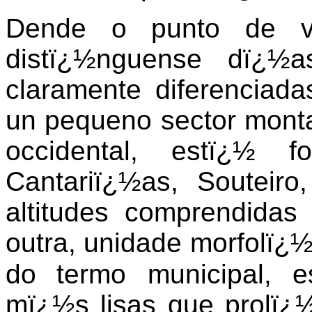
Dende o punto de vis
distï¿½nguense dï¿½a
claramente diferenciada
un pequeno sector mont
occidental, estï¿½ 
Cantariï¿½as, Souteiro
altitudes comprendidas
outra, unidade morfolï¿½
do
termo municipal, e
mï¿½s lisas que prolï¿