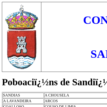
CO
SA
Poboaciï¿½ns de Sandiï¿
SANDIAS
A CHOUSELA
A LAVANDEIRA
ARCOS
COALLOSO
COUSO DE LIMIA