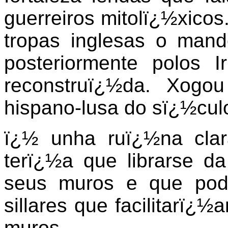
guerreiros mitolï¿½xicos
tropas inglesas o man
posteriormente polos I
reconstruï¿½da. Xogo
hispano-lusa do sï¿½culo
ï¿½ unha ruï¿½na clar
terï¿½a que librarse d
seus muros e que pod
sillares que facilitarï¿
muros.