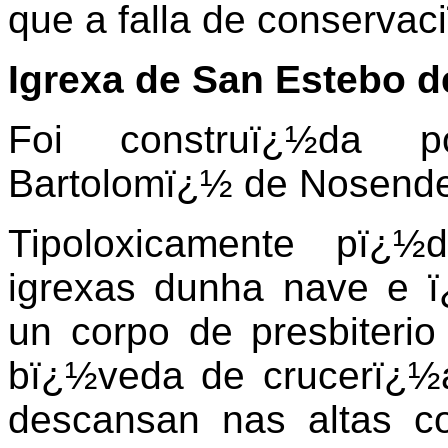
que a falla de conservac
Igrexa de San Estebo d
Foi construï¿½da p
Bartolomï¿½ de Nosende
Tipoloxicamente pï¿½
igrexas dunha nave e ï
un corpo de presbiteri
bï¿½veda de crucerï¿½a.
descansan nas altas 