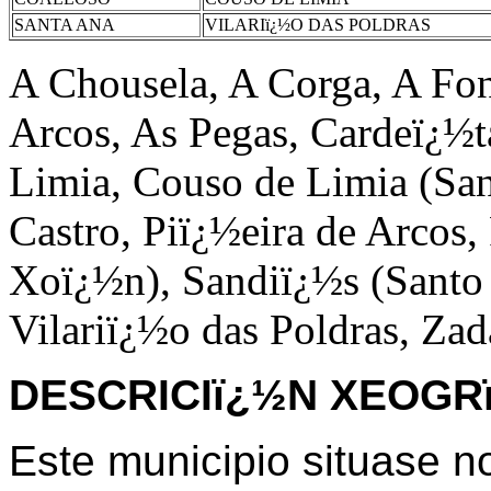
SANTA ANA
VILARIï¿½O DAS POLDRAS
A Chousela, A Corga, A Fon
Arcos, As Pegas, Cardeï¿½t
Limia, Couso de Limia (Sa
Castro, Piï¿½eira de Arcos,
Xoï¿½n), Sandiï¿½s (Santo 
Vilariï¿½o das Poldras, Za
DESCRICIï¿½N XEOGR
Este municipio situase n