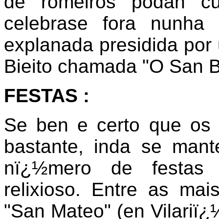
de romeiros podan cu
celebrase fora nunha
explanada presidida por
Bieito chamada "O San B
FESTAS :
Se ben e certo que os 
bastante, inda se man
nï¿½mero de festas t
relixioso. Entre as ma
"San Mateo" (en Vilariï