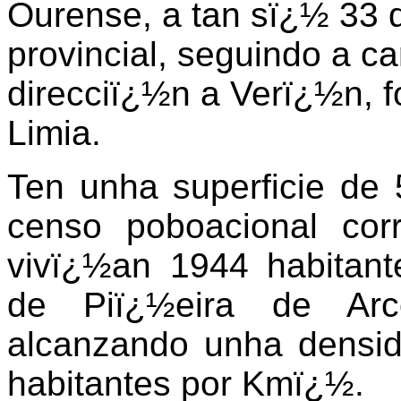
Ourense, a tan sï¿½ 33 q
provincial, seguindo a ca
direcciï¿½n a Verï¿½n, 
Limia.
Ten unha superficie de
censo poboacional co
vivï¿½an 1944 habitant
de Piï¿½eira de Ar
alcanzando unha densi
habitantes por Kmï¿½.