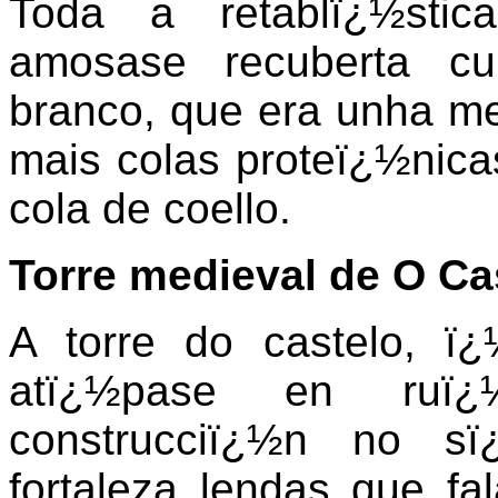
Toda a retablï¿½stic
amosase recuberta cu
branco, que era unha me
mais colas proteï¿½nica
cola de coello.
Torre medieval de O Ca
A torre do castelo, ï
atï¿½pase en ruï
construcciï¿½n no sï
fortaleza lendas que f