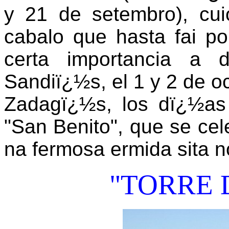
y 21 de setembro), cui
cabalo que hasta fai p
certa importancia a 
Sandiï¿½s, el 1 y 2 de o
Zadagï¿½s, los dï¿½as
"San Benito", que se cel
na fermosa ermida sita n
"
TORRE 