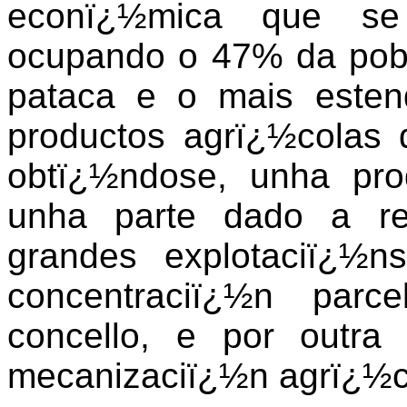
econï¿½mica que se 
ocupando o 47% da pobo
pataca e o mais esten
productos agrï¿½colas q
obtï¿½ndose, unha pro
unha parte dado a re
grandes explotaciï¿½n
concentraciï¿½n parc
concello, e por outra
mecanizaciï¿½n agrï¿½c