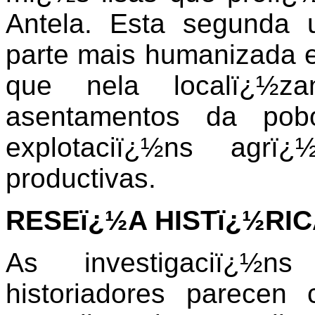
Antela. Esta segunda 
parte mais humanizada e
que nela localï¿½z
asentamentos da pob
explotaciï¿½ns agrï
productivas.
RESEï¿½A HISTï¿½RIC
As investigaciï¿½n
historiadores parecen