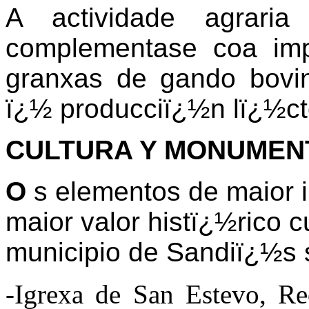
A actividade agraria
complementase coa imp
granxas de gando bovin
ï¿½ producciï¿½n lï¿½ct
CULTURA Y MONUMEN
O
s elementos de maior i
maior valor histï¿½rico 
municipio de Sandiï¿½s 
-Igrexa de San Estevo, Re