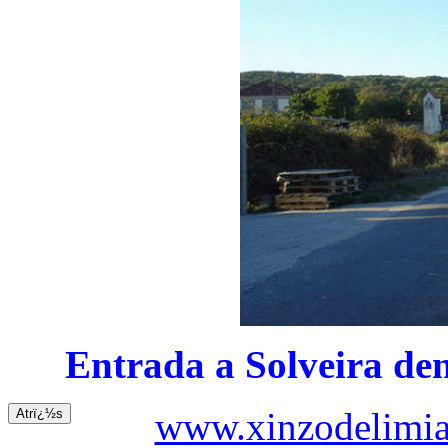
Entrada a Solveira den
www.xinzodelimia