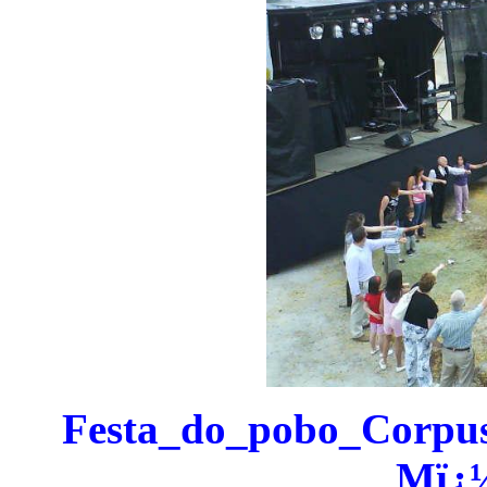
Festa_d
o
_
pobo
_Corpus
Mï¿½