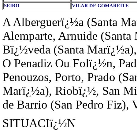
SEIRO
VILAR DE GOMAREITE
A Alberguerï¿½a (Santa Mar
Alemparte, Arnuide (Santa 
Bï¿½veda (Santa Marï¿½a),
O Penadiz Ou Folï¿½n, Padr
Penouzos, Porto, Prado (Sa
Marï¿½a), Riobï¿½, San Mig
de Barrio (San Pedro Fiz), 
SITUACIï¿½N