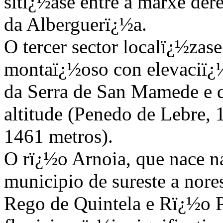
sitï¿½ase entre a marxe der
da Alberguerï¿½a.
O tercer sector localï¿½zase
montaï¿½oso con elevaciï¿½
da Serra de San Mamede e 
altitude (Penedo de Lebre, 
1461 metros).
O rï¿½o Arnoia, que nace n
municipio de sureste a nores
Rego de Quintela e Rï¿½o P