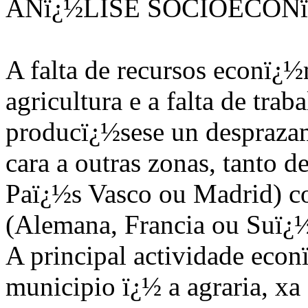
ANï¿½LISE SOCIOECON
A falta de recursos econï¿½
agricultura e a falta de tra
producï¿½sese un despraza
cara a outras zonas, tanto 
Paï¿½s Vasco ou Madrid) c
(Alemana, Francia ou Suï¿½
A principal actividade eco
municipio ï¿½ a agraria, x