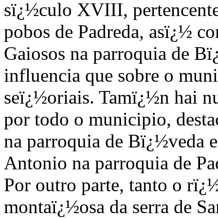
sï¿½culo XVIII, pertencent
pobos de Padreda, asï¿½ co
Gaiosos na parroquia de Bï
influencia que sobre o muni
seï¿½oriais. Tamï¿½n hai n
por todo o municipio, dest
na parroquia de Bï¿½veda e
Antonio na parroquia de Pa
Por outro parte, tanto o rï
montaï¿½osa da serra de S