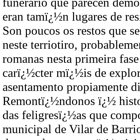
funerario que parecen demos
eran tamï¿½n lugares de res
Son poucos os restos que s
neste terriotiro, probablem
romanas nesta primeira fase
carï¿½cter mï¿½is de explor
asentamento propiamente di
Remontï¿½ndonos ï¿½ histor
das feligresï¿½as que comp
municipal de Vilar de Barri