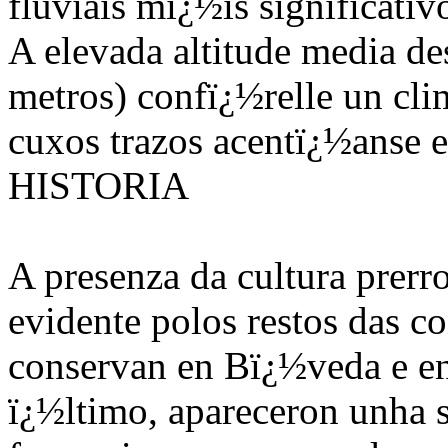
fluviais mï¿½is significativ
A elevada altitude media de
metros) confï¿½relle un cl
cuxos trazos acentï¿½anse 
HISTORIA
A presenza da cultura prerr
evidente polos restos das c
conservan en Bï¿½veda e en
ï¿½ltimo, apareceron unha s