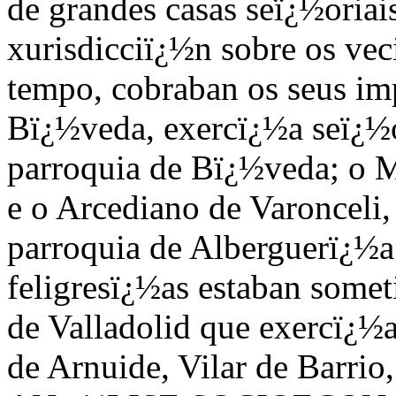
de grandes casas seï¿½oriai
xurisdicciï¿½n sobre os ve
tempo, cobraban os seus im
Bï¿½veda, exercï¿½a seï¿½o
parroquia de Bï¿½veda; o M
e o Arcediano de Varonceli,
parroquia de Alberguerï¿½a.
feligresï¿½as estaban some
de Valladolid que exercï¿½a
de Arnuide, Vilar de Barri