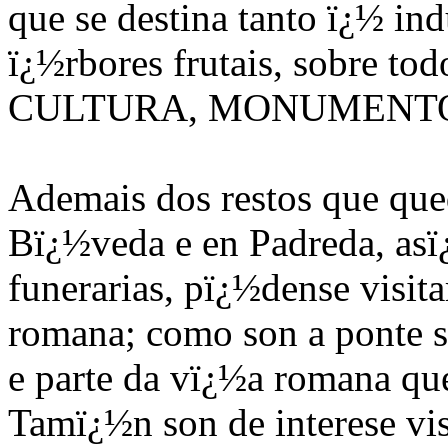
que se destina tanto ï¿½ in
ï¿½rbores frutais, sobre to
CULTURA, MONUMENTO
Ademais dos restos que que
Bï¿½veda e en Padreda, asï
funerarias, pï¿½dense visit
romana; como son a ponte s
e parte da vï¿½a romana qu
Tamï¿½n son de interese visi