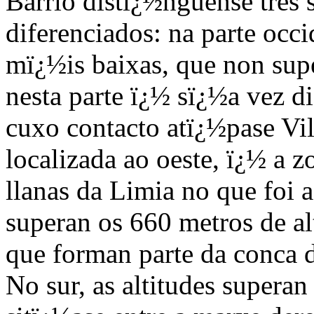
Barrio distï¿½nguense tres 
diferenciados: na parte occi
mï¿½is baixas, que non supe
nesta parte ï¿½ sï¿½a vez d
cuxo contacto atï¿½pase Vil
localizada ao oeste, ï¿½ a z
llanas da Limia no que foi 
superan os 660 metros de alt
que forman parte da conca 
No sur, as altitudes supera