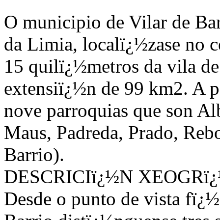
O municipio de Vilar de Ba
da Limia, localï¿½zase no c
15 quilï¿½metros da vila d
extensiï¿½n de 99 km2. A p
nove parroquias que son Al
Maus, Padreda, Prado, Rebo
Barrio).
DESCRICIï¿½N XEOGRï
Desde o punto de vista fï¿½