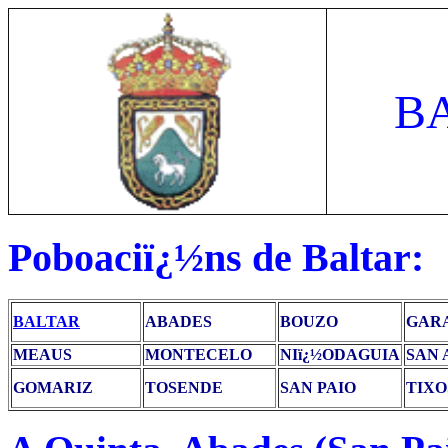
B
Poboaciï¿½ns de Baltar:
BALTAR
ABADES
BOUZO
GAR
MEAUS
MONTECELO
NIï¿½ODAGUIA
SAN 
GOMARIZ
TOSENDE
SAN PAIO
TIXO