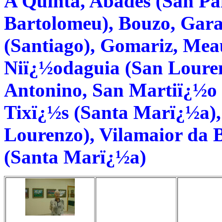
A Quinta, Abades (San Pai
Bartolomeu), Bouzo, Gara
(Santiago), Gomariz, Mea
Niï¿½odaguia (San Louren
Antonino, San Martiï¿½o 
Tixï¿½s (Santa Marï¿½a),
Lourenzo), Vilamaior da B
(Santa Marï¿½a)