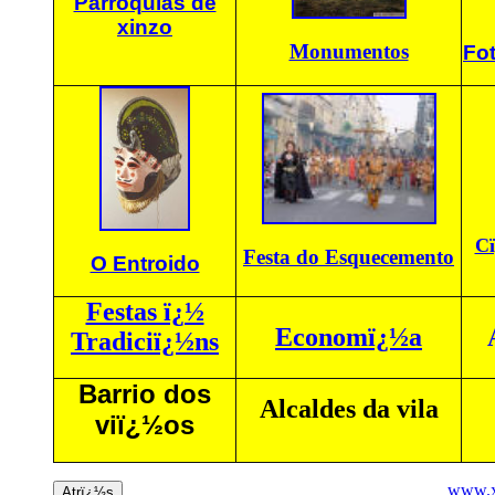
Parroquias de
xinzo
Monumentos
Fo
Cï
Festa do Esquecemento
O Entroido
Festas ï¿½
Economï¿½a
Tradiciï¿½ns
Barrio dos
A
lcaldes da vila
viï¿½os
www.x