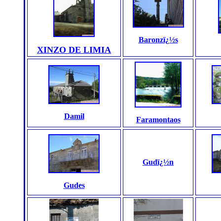
Baronzï¿½s
XINZO DE LIMIA
Damil
Faramontaos
Gudï¿½n
Gudes