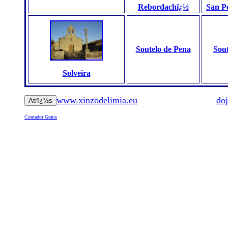
Rebordachï¿½
San P
Soutelo de Pena
Sout
Solveira
www.xinzodelimia.eu
do
Contador Gratis